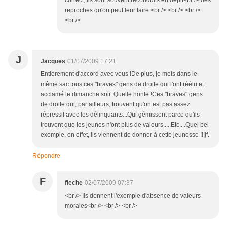
correct, ils sont souvent reconduits en dépit<br /> des
reproches qu'on peut leur faire.<br /> <br /> <br />
<br />
J
Jacques
01/07/2009 17:21
Entièrement d'accord avec vous !De plus, je mets dans le
même sac tous ces "braves" gens de droite qui l'ont réélu et
acclamé le dimanche soir. Quelle honte !Ces "braves" gens
de droite qui, par ailleurs, trouvent qu'on est pas assez
répressif avec les délinquants...Qui gémissent parce qu'ils
trouvent que les jeunes n'ont plus de valeurs.....Etc....Quel bel
exemple, en effet, ils viennent de donner à cette jeunesse !!!jf.
Répondre
F
fleche
02/07/2009 07:37
<br /> Ils donnent l'exemple d'absence de valeurs
morales<br /> <br /> <br />