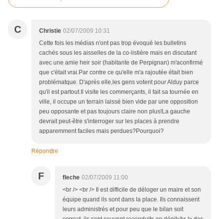
C
Christie
02/07/2009 10:31
Cette fois les médias n'ont pas trop évoqué les bulletins
cachés sous les aisselles de la co-listière mais en discutant
avec une amie heir soir (habitante de Perpignan) m'aconfirmé
que c'était vrai.Par contre ce qu'elle m'a rajoutée était bien
problématque. D'après elle,les gens votent pour Alduy parce
qu'il est partout.Il visite les commerçants, il fait sa tournée en
ville, il occupe un terrain laissé bien vide par une opposition
peu opposante et pas toujours claire non plus!La gauche
devrait peut-être s'interroger sur les places à prendre
apparemment faciles mais perdues?Pourquoi?
Répondre
F
fleche
02/07/2009 11:00
<br /> <br /> Il est difficile de déloger un maire et son
équipe quand ils sont dans la place. Ils connaissent
leurs administrés et pour peu que le bilan soit