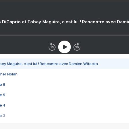
 DiCaprio et Tobey Maguire, c'est lui ! Rencontre avec Dam
bey Maguire, c'est lui ! Rencontre avec Damien Witecka
pher Nolan
e 6
e 5
e 4
e 3
s créatrices de la VF !